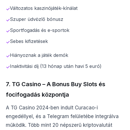
Változatos kaszinójáték-kínálat
Szuper üdvözlő bónusz
Sportfogadás és e-sportok
Sebes kifizetések
Hiányoznak a játék demók
Inaktivitási díj (13 hónap után havi 5 euró)
7. TG Casino – A Bonus Buy Slots és
focifogadás központja
A TG Casino 2024-ben indult Curacao-i
engedéllyel, és a Telegram felületébe integrálva
működik. Több mint 20 népszerű kriptovalutát