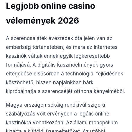
Legjobb online casino
vélemények 2026
A szerencsejáték évezredek óta jelen van az
emberiség történetében, és mára az internetes
kaszinók váltak ennek egyik legkeresettebb
formájává. A digitális kaszinóélmények gyors
elterjedése elsősorban a technológiai fejlődésnek
köszönhető, hiszen napjainkban bárki
kipróbálhatja a szerencséjét otthona kényelméből.
Magyarországon sokáig rendkívül szigorú
szabályozás volt érvényben a legális online
kaszinókra vonatkozóan. Az állami monopólium
kizárta a külföldi üzemeltetőket. Az utóbbi