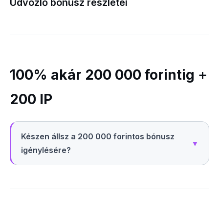
Üdvözlő bónusz részletei
100% akár 200 000 forintig +
200 IP
Készen állsz a 200 000 forintos bónusz
▼
igénylésére?