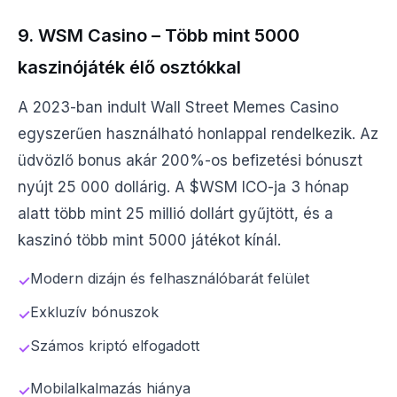
9. WSM Casino – Több mint 5000
kaszinójáték élő osztókkal
A 2023-ban indult Wall Street Memes Casino
egyszerűen használható honlappal rendelkezik. Az
üdvözlő bonus akár 200%-os befizetési bónuszt
nyújt 25 000 dollárig. A $WSM ICO-ja 3 hónap
alatt több mint 25 millió dollárt gyűjtött, és a
kaszinó több mint 5000 játékot kínál.
Modern dizájn és felhasználóbarát felület
Exkluzív bónuszok
Számos kriptó elfogadott
Mobilalkalmazás hiánya