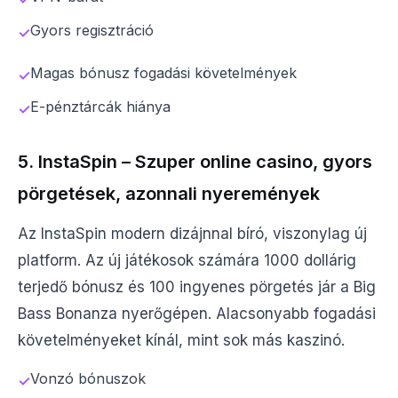
Gyors regisztráció
Magas bónusz fogadási követelmények
E-pénztárcák hiánya
5. InstaSpin – Szuper online casino, gyors
pörgetések, azonnali nyeremények
Az InstaSpin modern dizájnnal bíró, viszonylag új
platform. Az új játékosok számára 1000 dollárig
terjedő bónusz és 100 ingyenes pörgetés jár a Big
Bass Bonanza nyerőgépen. Alacsonyabb fogadási
követelményeket kínál, mint sok más kaszinó.
Vonzó bónuszok