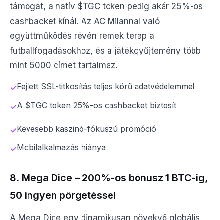
támogat, a natív $TGC token pedig akár 25%-os
cashbacket kínál. Az AC Milannal való
együttműködés révén remek terep a
futballfogadásokhoz, és a játékgyűjtemény több
mint 5000 címet tartalmaz.
Fejlett SSL-titkosítás teljes körű adatvédelemmel
A $TGC token 25%-os cashbacket biztosít
Kevesebb kaszinó-fókuszú promóció
Mobilalkalmazás hiánya
8. Mega Dice – 200%-os bónusz 1 BTC-ig,
50 ingyen pörgetéssel
A Mega Dice egy dinamikusan növekvő globális