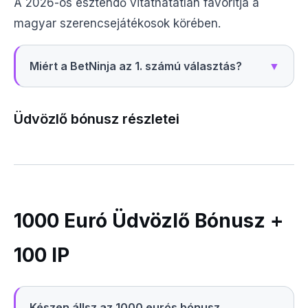
A 2026-os esztendő vitathatatlan favoritja a
magyar szerencsejátékosok körében.
Miért a BetNinja az 1. számú választás?
▼
Üdvözlő bónusz részletei
1000 Euró Üdvözlő Bónusz +
100 IP
Készen állsz az 1000 eurós bónusz