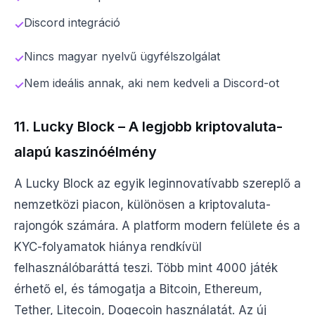
Discord integráció
Nincs magyar nyelvű ügyfélszolgálat
Nem ideális annak, aki nem kedveli a Discord-ot
11. Lucky Block – A legjobb kriptovaluta-
alapú kaszinóélmény
A Lucky Block az egyik leginnovatívabb szereplő a
nemzetközi piacon, különösen a kriptovaluta-
rajongók számára. A platform modern felülete és a
KYC-folyamatok hiánya rendkívül
felhasználóbaráttá teszi. Több mint 4000 játék
érhető el, és támogatja a Bitcoin, Ethereum,
Tether, Litecoin, Dogecoin használatát. Az új