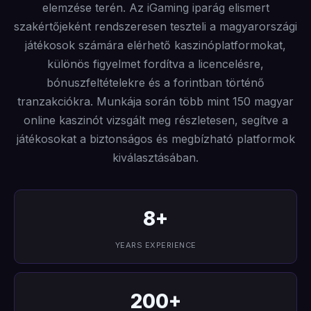
elemzése terén. Az iGaming iparág elismert
szakértőjeként rendszeresen teszteli a magyarországi
játékosok számára elérhető kaszinóplatformokat,
különös figyelmet fordítva a licencelésre,
bónuszfeltételekre és a forintban történő
tranzakciókra. Munkája során több mint 150 magyar
online kaszinót vizsgált meg részletesen, segítve a
játékosokat a biztonságos és megbízható platformok
kiválasztásában.
8+
YEARS EXPERIENCE
200+