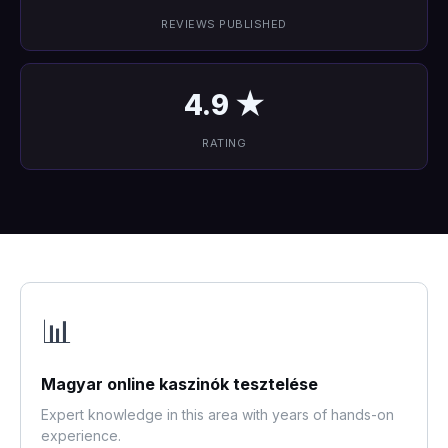
REVIEWS PUBLISHED
4.9 ★
RATING
📊
Magyar online kaszinók tesztelése
Expert knowledge in this area with years of hands-on
experience.