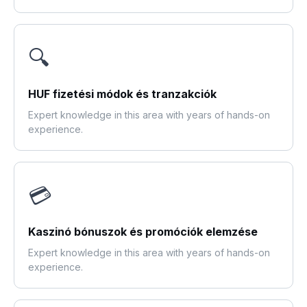
🔍
HUF fizetési módok és tranzakciók
Expert knowledge in this area with years of hands-on
experience.
💳
Kaszinó bónuszok és promóciók elemzése
Expert knowledge in this area with years of hands-on
experience.